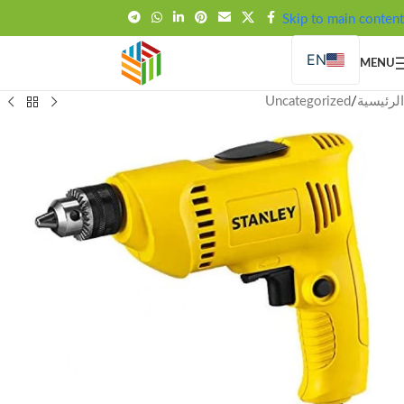
FREE SHIPPING OVER 99SAR
Skip to main content
EN
MENU
الرئيسية
/
Uncategorized