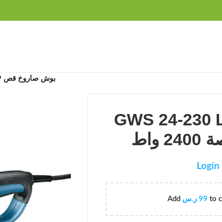
FREE SHIPPING OVER 99SAR
GWS 24-230 LVI Grinder – بوش صاروخ قص 9 بوصة 2400 واط
GWS 24-230 LVI
Login 
Add
ر.س
99
to c