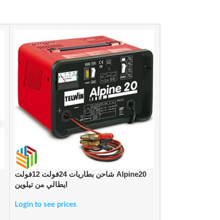
ماكينة غسيل ضغط عالي – 110بار – كارشر
شاحن بطاريات 24فولت 12فولت Alpine20
الماني
ايطالي من تيلوين
Login to see prices
Login to see pric