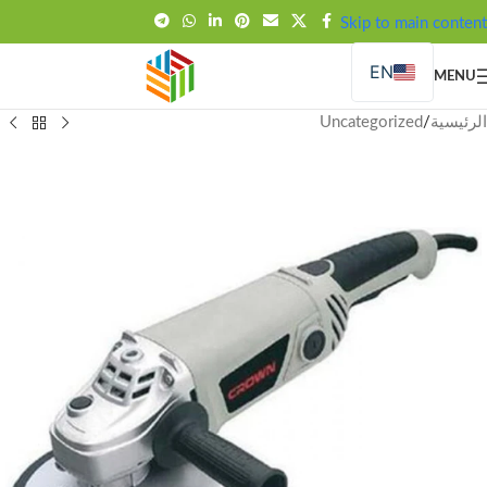
FREE SHIPPING OVER 99SAR
Skip to main content
EN
MENU
الرئيسية
/
Uncategorized