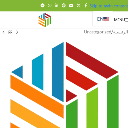
FREE SHIPPING OVER 99SAR
Skip to main content
EN
MENU
الرئيسية
/
Uncategorized