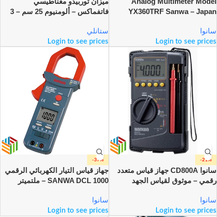
Analog Multimeter Model
ميزان توربيدو مغناطيسي
YX360TRF Sanwa – Japan
فاتفماكس – ألومنيوم 25 سم – 3
فقاعات قياس
سانوا
ستانلي
Login to see prices
Login to see prices
-37%
-21%
سانوا CD800A جهاز قياس متعدد
جهاز قياس التيار الكهربائي الرقمي
رقمي – موثوق لقياس الجهد
SANWA DCL 1000 – ملتميتر
المتردد/المستمر حتى 600 فولت،
احترافي True RMS حتى 1000
سانوا
والتيار حتى 400 مللي أمبير، مع
أمبير
سانوا
جرس استمرارية
Login to see prices
Login to see prices