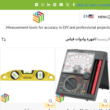
FREE SHIPPING OVER 99SAR
Skip to main content
EN
MENU
Measurement tools for accuracy in DIY and professional projects.
الرئيسية
/
اجهزة وادوات قياس
-39%
-15%