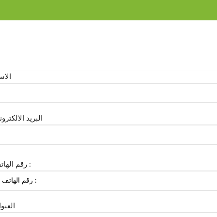
FREE SHIPPING OVER 99SAR
الاس
البريد الالكترو
رقم الهاتف :
العنو