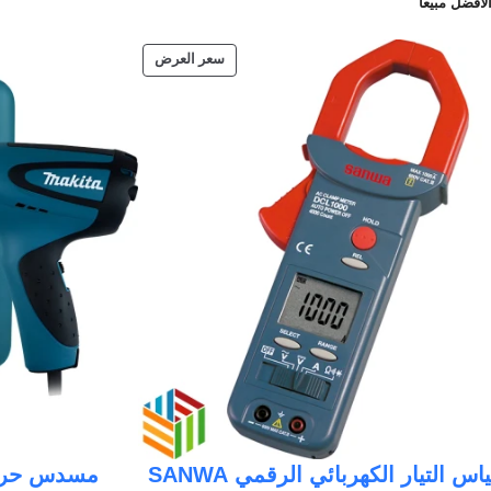
لافضل مبيعا
سعر العرض
جهاز قياس التيار الكهربائي الرقمي SANWA